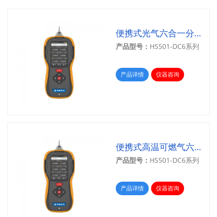
便携式光气六合一分析仪
产品型号：
HS501-DC6系列
产品详情
仪器咨询
便携式高温可燃气六合一分析仪
产品型号：
HS501-DC6系列
产品详情
仪器咨询