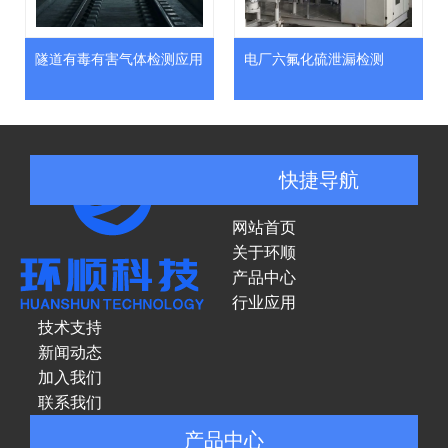
隧道有毒有害气体检测应用
电厂六氟化硫泄漏检测
快捷导航
网站首页
关于环顺
产品中心
行业应用
技术支持
新闻动态
加入我们
联系我们
产品中心