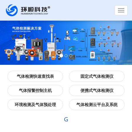
Toggl
navig
气体检测快速查找表
固定式气体检测仪
气体报警控制主机
便携式气体检测仪
环境检测及气体预处理
气体检测云平台及系统
G