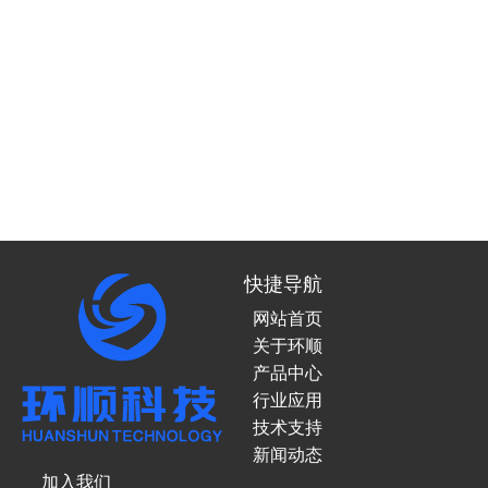
快捷导航
网站首页
关于环顺
产品中心
行业应用
技术支持
新闻动态
加入我们