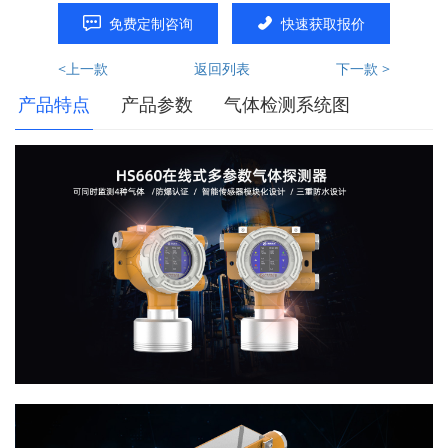
免费定制咨询
快速获取报价
<上一款
返回列表
下一款 >
产品特点
产品参数
气体检测系统图