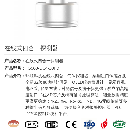
在线式四合一探测器
产品名称：
在线式四合一探测器
产品型号：
HS660-DC4-30PD
产品介绍：
环顺科技在线式四合一气体探测器、采用进口传感器及
全新32位低功耗处理器；OLED仪表盘设计，显示直观。
电路采用4层布线，对弱信号及抗干扰更强；独立的高精
度进口16位AD芯片及特有信号处理算法，测量数据精度
更高更稳定；4-20mA、RS485、NB、4G无线传输等多
种输出信号可选择， 方便接入各种报警控制器、PLC、
DCS等控制系统和平台。