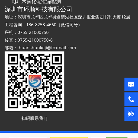
电厂六氟化硫泄漏检测
深圳市环顺科技有限公司
地址：深圳市龙华区龙华街道清湖社区深圳报业集团书刊大厦12层
工程咨询：136-8253-4660（微信同号）
座机：0755-21000750
传真：0755-21000750-8
邮箱： huanshunkeji@foxmail.com
扫码联系我们