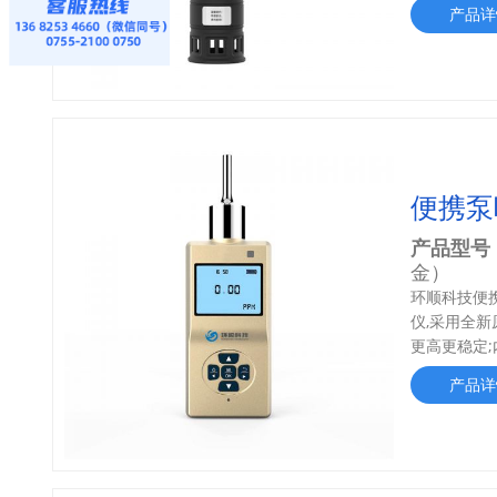
产品详
便携泵
产品型号
金）
环顺科技便
仪,采用全
更高更稳定;
产品详