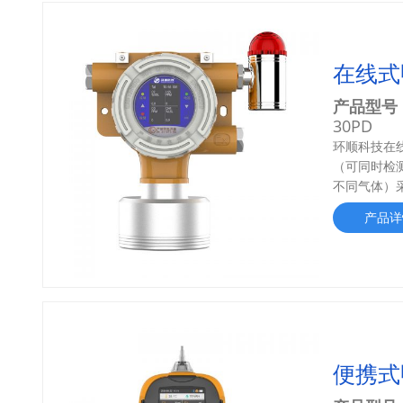
在线式
产品型号
30PD
环顺科技在
（可同时检
不同气体）采
产品详
便携式