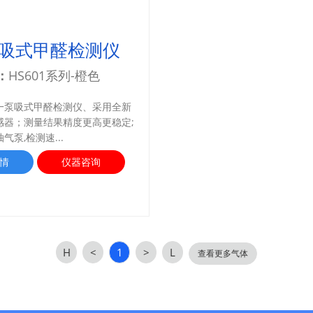
吸式甲醛检测仪
：
HS601系列-橙色
一泵吸式甲醛检测仪、采用全新
感器；测量结果精度更高更稳定;
气泵,检测速...
情
仪器咨询
H
<
1
>
L
查看更多气体