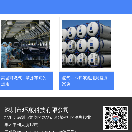
高温可燃气—喷涂车间的
氨气—冷库液氨泄漏监测
可燃
运用
案例
用
深圳市环顺科技有限公司
地址：深圳市龙华区龙华街道清湖社区深圳报业
集团书刊大厦12层
工程咨询：136-8253-4660（微信同号）