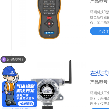
产品型号
环顺科技便
技全新打造
仪。采用原装
产品详
支持选型吗？
怎么联系贵公司？
产品型号
环顺科技工
款）；采用
理器；仪表盘